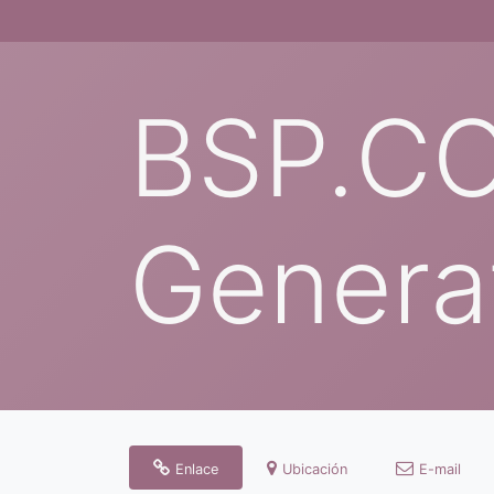
BSP.C
Genera
Enlace
Ubicación
E-mail