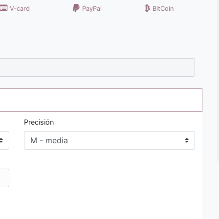
V-card
PayPal
BitCoin
Precisión